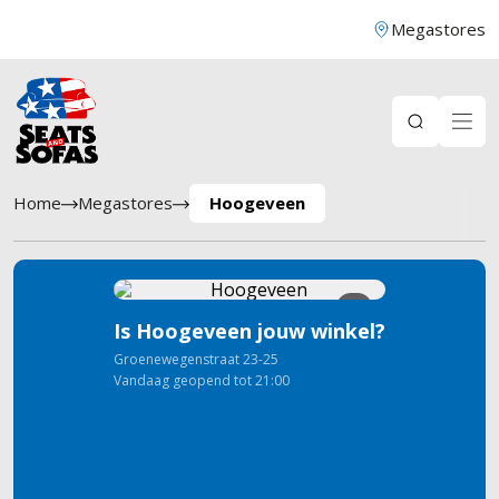
Megastores
Home
Megastores
Hoogeveen
8
Is Hoogeveen jouw winkel?
Groenewegenstraat
23-25
Vandaag geopend tot 21:00