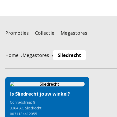
Promoties
Collectie
Megastores
Home
Megastores
Sliedrecht
8
Is Sliedrecht jouw winkel?
Conradstraat
8
3364 AC
Sliedrecht
0031184412055