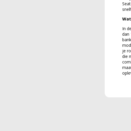
Seat
snel
Wat 
In d
dan 
bank
mode
je r
die 
comb
maat
ople