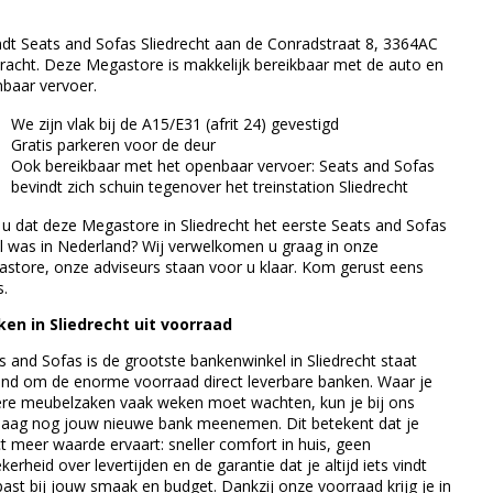
ndt Seats and Sofas Sliedrecht aan de Conradstraat 8, 3364AC
dracht. Deze Megastore is makkelijk bereikbaar met de auto en
baar vervoer.
We zijn vlak bij de A15/E31 (afrit 24) gevestigd
Gratis parkeren voor de deur
Ook bereikbaar met het openbaar vervoer: Seats and Sofas
bevindt zich schuin tegenover het treinstation Sliedrecht
 u dat deze Megastore in Sliedrecht het eerste Seats and Sofas
aal was in Nederland? Wij verwelkomen u graag in onze
store, onze adviseurs staan voor u klaar. Kom gerust eens
s.
en in Sliedrecht uit voorraad
s and Sofas is de grootste bankenwinkel in Sliedrecht staat
nd om de enorme voorraad direct leverbare banken. Waar je
re meubelzaken vaak weken moet wachten, kun je bij ons
aag nog jouw nieuwe bank meenemen. Dit betekent dat je
ct meer waarde ervaart: sneller comfort in huis, geen
kerheid over levertijden en de garantie dat je altijd iets vindt
past bij jouw smaak en budget. Dankzij onze voorraad krijg je in