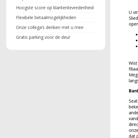
Hoogste score op klantentevredenheid
U vi
Flexibele betaalmogelijkheden
Slie
open
Onze collega’s denken met u mee
Gratis parking voor de deur
Wist
fili
Mega
lang
Bank
Seat
beke
ande
vand
dire
onze
dat 