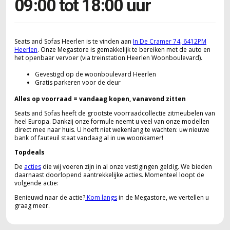
09:00 tot 18:00 uur
Seats and Sofas Heerlen is te vinden aan
In De Cramer 74, 6412PM
Heerlen
. Onze Megastore is gemakkelijk te bereiken met de auto en
het openbaar vervoer (via treinstation Heerlen Woonboulevard).
Gevestigd op de woonboulevard Heerlen
Gratis parkeren voor de deur
Alles op voorraad = vandaag kopen, vanavond zitten
Seats and Sofas heeft de grootste voorraadcollectie zitmeubelen van
heel Europa. Dankzij onze formule neemt u veel van onze modellen
direct mee naar huis. U hoeft niet wekenlang te wachten: uw nieuwe
bank of fauteuil staat vandaag al in uw woonkamer!
Topdeals
De
acties
die wij voeren zijn in al onze vestigingen geldig. We bieden
daarnaast doorlopend aantrekkelijke acties. Momenteel loopt de
volgende actie:
Benieuwd naar de actie?
Kom langs
in de Megastore, we vertellen u
graag meer.