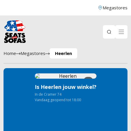
Megastores
Home
Megastores
Heerlen
9
Is Heerlen jouw winkel?
In de Cramer
74
Vandaag geopend tot 18:00