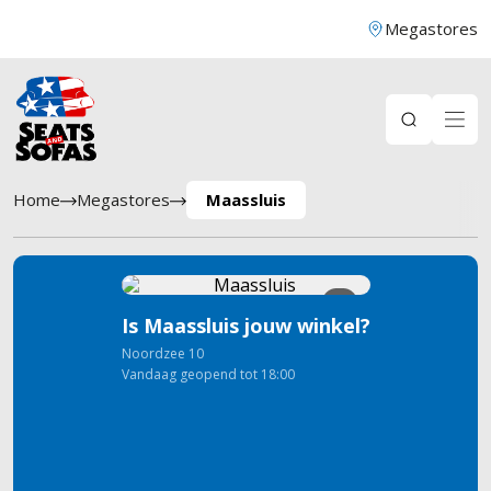
Megastores
Home
Megastores
Maassluis
8
Is Maassluis jouw winkel?
Noordzee
10
Vandaag geopend tot 18:00