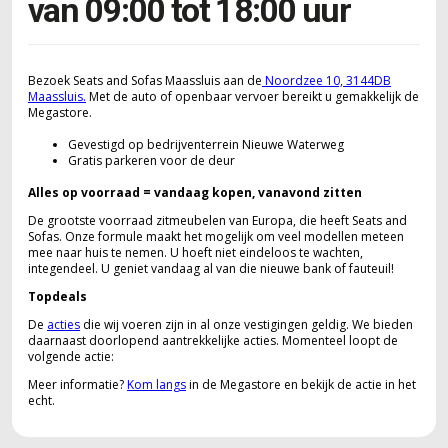
van 09:00 tot 18:00 uur
Bezoek Seats and Sofas Maassluis aan de
Noordzee 10, 3144DB
Maassluis.
Met de auto of openbaar vervoer bereikt u gemakkelijk de
Megastore.
Gevestigd op bedrijventerrein Nieuwe Waterweg
Gratis parkeren voor de deur
Alles op voorraad = vandaag kopen, vanavond zitten
De grootste voorraad zitmeubelen van Europa, die heeft Seats and
Sofas. Onze formule maakt het mogelijk om veel modellen meteen
mee naar huis te nemen. U hoeft niet eindeloos te wachten,
integendeel. U geniet vandaag al van die nieuwe bank of fauteuil!
Topdeals
De
acties
die wij voeren zijn in al onze vestigingen geldig. We bieden
daarnaast doorlopend aantrekkelijke acties. Momenteel loopt de
volgende actie:
Meer informatie?
Kom langs
in de Megastore en bekijk de actie in het
echt.