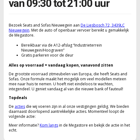
van 09:30 tot 21:00 uur
Bezoek Seats and Sofas Nieuwegein aan
De Liesbosch 72, 3439LC
Nieuwegein
. Met de auto of openbaar vervoer bereikt u gemakkelijk
de Megastore.
Bereikbaar via de A12-afslag “Industrieterrein
Nieuwegein/Hoograven”
Gratis parkeren voor de deur
Alles op voorraad = vandaag kopen, vanavond zitten
De grootste voorraad zitmeubelen van Europa, die heeft Seats and
Sofas. Onze formule maakt het mogelijk om veel modellen meteen
mee naar huis te nemen. U hoeft niet eindeloos te wachten,
integendeel. U geniet vandaag al van die nieuwe bank of fauteuil!
Topdeals
De
acties
die wij voeren zijn in al onze vestigingen geldig. We bieden
daarnaast doorlopend aantrekkelijke acties. Momenteel loopt de
volgende actie:
Meer informatie?
Kom langs
in de Megastore en bekijk de actie in het
echt.