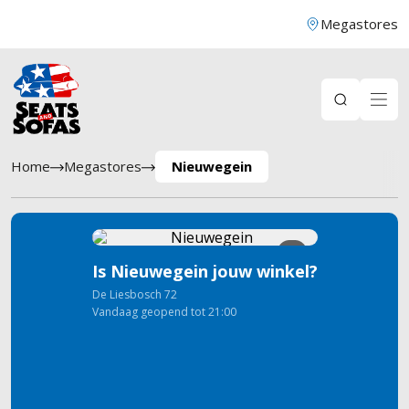
Megastores
Home
Megastores
Nieuwegein
5
Is Nieuwegein jouw winkel?
De Liesbosch
72
Vandaag geopend tot 21:00