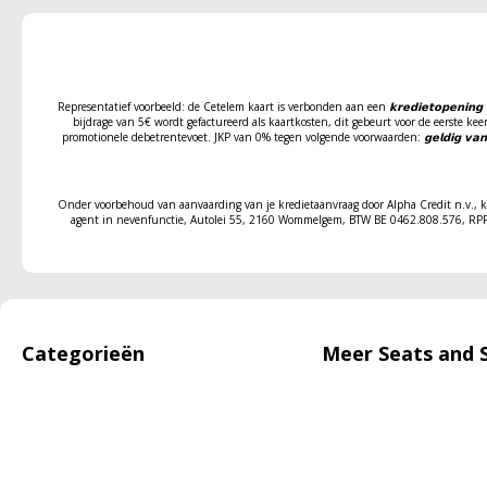
Representatief voorbeeld: de Cetelem kaart is verbonden aan een 𝗸𝗿𝗲𝗱𝗶𝗲𝘁𝗼𝗽𝗲𝗻𝗶𝗻𝗴 𝘃𝗮𝗻 
bijdrage van 5€ wordt gefactureerd als kaartkosten, dit gebeurt voor de eerste 
promotionele debetrentevoet. JKP van 0% tegen volgende voorwaarden: 𝗴𝗲𝗹𝗱𝗶𝗴 𝘃𝗮
Onder voorbehoud van aanvaarding van je kredietaanvraag door Alpha Credit n.v., k
agent in nevenfunctie, Autolei 55, 2160 Wommelgem, BTW BE 0462.808.576, RPR A
Categorieën
Meer Seats and 