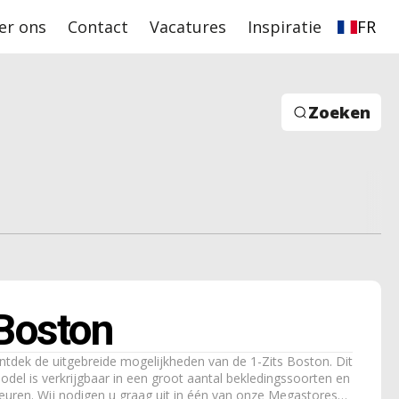
er ons
Contact
Vacatures
Inspiratie
FR
Zoeken
Boston
ntdek de uitgebreide mogelijkheden van de 1-Zits Boston. Dit
odel is verkrijgbaar in een groot aantal bekledingssoorten en
leuren. Wij nodigen u graag uit in één van onze Megastores