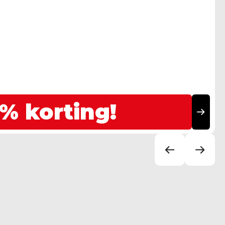
% korting!
1