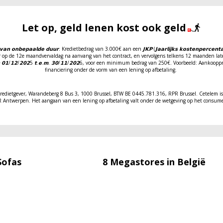
Let op, geld lenen kost ook geld
𝗻𝗯𝗲𝗽𝗮𝗮𝗹𝗱𝗲 𝗱𝘂𝘂𝗿. Kredietbedrag van 3.000€ aan een 𝗝𝗞𝗣 (𝗝𝗮𝗮𝗿𝗹𝗶𝗷𝗸𝘀 𝗸𝗼𝘀𝘁𝗲𝗻𝗽𝗲𝗿𝗰𝗲𝗻
keer op de 12e maandvervaldag na aanvang van het contract, en vervolgens telkens 12 maanden lat
 𝟬𝟭/𝟭𝟮/𝟮𝟬𝟮5 𝘁.𝗲.𝗺. 𝟯𝟬/𝟭𝟭/𝟮𝟬𝟮6, voor een minimum bedrag van 250€. Voorbeeld: Aanko
financiering onder de vorm van een lening op afbetaling.
redietgever, Warandeberg 8 Bus 3, 1000 Brussel, BTW BE 0445.781.316, RPR Brussel. Cetelem is 
ntwerpen. Het aangaan van een lening op afbetaling valt onder de wetgeving op het consume
Sofas
8 Megastores in België