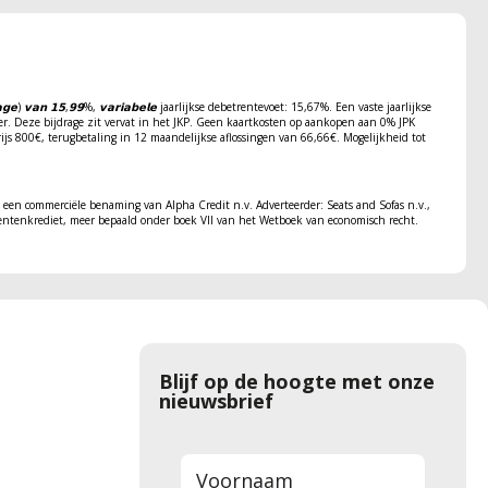
𝗮𝗴𝗲) 𝘃𝗮𝗻 𝟭𝟱,𝟵𝟵%, 𝘃𝗮𝗿𝗶𝗮𝗯𝗲𝗹𝗲 jaarlijkse debetrentevoet: 15,67%. Een vaste jaarlijkse
er. Deze bijdrage zit vervat in het JKP. Geen kaartkosten op aankopen aan 0% JPK
opprijs 800€, terugbetaling in 12 maandelijkse aflossingen van 66,66€. Mogelijkheid tot
een commerciële benaming van Alpha Credit n.v. Adverteerder: Seats and Sofas n.v.,
ntenkrediet, meer bepaald onder boek VII van het Wetboek van economisch recht.
Blijf op de hoogte met onze
nieuwsbrief