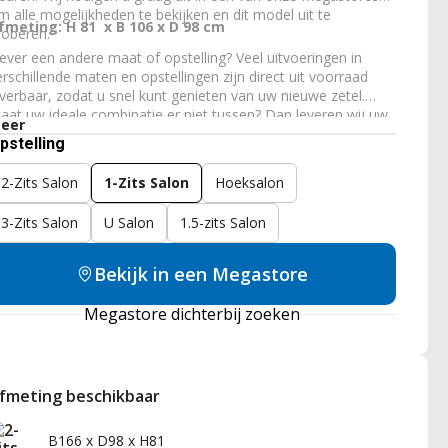
m alle mogelijkheden te bekijken en dit model uit te
fmeting: H 81 x B 106 x D 98 cm
roberen.
iever een andere maat of opstelling? Veel uitvoeringen in
erschillende maten en opstellingen zijn direct uit voorraad
everbaar, zodat u snel kunt genieten van uw nieuwe zetel.
taat uw ideale combinatie er niet tussen? Dan leveren wij uw
eer
etel ook volledig op maat. Zo krijgt u bij ons eenvoudig een
pstelling
etel die perfect past bij uw living, wensen en zitcomfort.
2-Zits Salon
1-Zits Salon
Hoeksalon
3-Zits Salon
U Salon
1.5-zits Salon
Bekijk in een Megastore
Megastore dichterbij zoeken
fmeting beschikbaar
B166 x D98 x H81