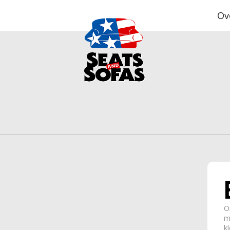
Ov
O
m
k