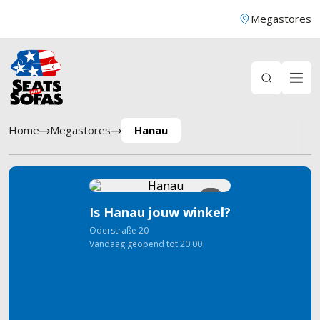
Megastores
Home
Megastores
Hanau
8
Is Hanau jouw winkel?
Oderstraße
20
Vandaag geopend tot 20:00