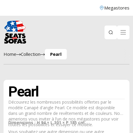
Megastores
Home
Collection
Pearl
Pearl
Découvrez les nombreuses possibilités offertes par le
modèle Canapé d'angle Pearl. Ce modèle est disponible
dans un grand nombre de revêtements et de couleurs. Nous
aimerions vous inviter à l’un de nos mégastores pour voir
Dimensions : H 94 × L 301 × P 185 cm
toutes les possibilités et essayer ce modèle.
Vous souhaitez une autre dimension ou une autre