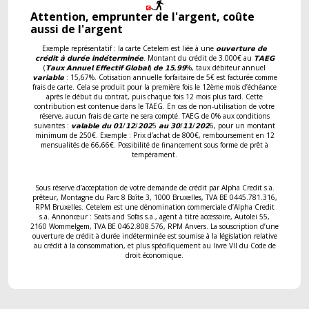
Attention, emprunter de l'argent, coûte
aussi de l'argent
Exemple représentatif : la carte Cetelem est liée à une 𝗼𝘂𝘃𝗲𝗿𝘁𝘂𝗿𝗲 𝗱𝗲
𝗰𝗿𝗲́𝗱𝗶𝘁 𝗮̀ 𝗱𝘂𝗿𝗲́𝗲 𝗶𝗻𝗱𝗲́𝘁𝗲𝗿𝗺𝗶𝗻𝗲́𝗲. Montant du crédit de 3.000€ au 𝗧𝗔𝗘𝗚
(𝗧𝗮𝘂𝘅 𝗔𝗻𝗻𝘂𝗲𝗹 𝗘𝗳𝗳𝗲𝗰𝘁𝗶𝗳 𝗚𝗹𝗼𝗯𝗮𝗹) 𝗱𝗲 𝟭𝟱,𝟵𝟵%, taux débiteur annuel
𝘃𝗮𝗿𝗶𝗮𝗯𝗹𝗲 : 15,67%. Cotisation annuelle forfaitaire de 5€ est facturée comme
frais de carte. Cela se produit pour la première fois le 12ème mois d’échéance
après le début du contrat, puis chaque fois 12 mois plus tard. Cette
contribution est contenue dans le TAEG. En cas de non-utilisation de votre
réserve, aucun frais de carte ne sera compté. TAEG de 0% aux conditions
suivantes : 𝘃𝗮𝗹𝗮𝗯𝗹𝗲 𝗱𝘂 𝟬𝟭/𝟭𝟮/𝟮𝟬𝟮5 𝗮𝘂 𝟯𝟬/𝟭𝟭/𝟮𝟬𝟮6, pour un montant
minimum de 250€. Exemple : Prix d’achat de 800€, remboursement en 12
mensualités de 66,66€. Possibilité de financement sous forme de prêt à
tempérament.
Sous réserve d’acceptation de votre demande de crédit par Alpha Credit s.a.
prêteur, Montagne du Parc 8 Boîte 3, 1000 Bruxelles, TVA BE 0445.781.316,
RPM Bruxelles. Cetelem est une dénomination commerciale d’Alpha Credit
s.a. Annonceur : Seats and Sofas s.a., agent à titre accessoire, Autolei 55,
2160 Wommelgem, TVA BE 0462.808.576, RPM Anvers. La souscription d’une
ouverture de crédit à durée indéterminée est soumise à la législation relative
au crédit à la consommation, et plus spécifiquement au livre VII du Code de
droit économique.