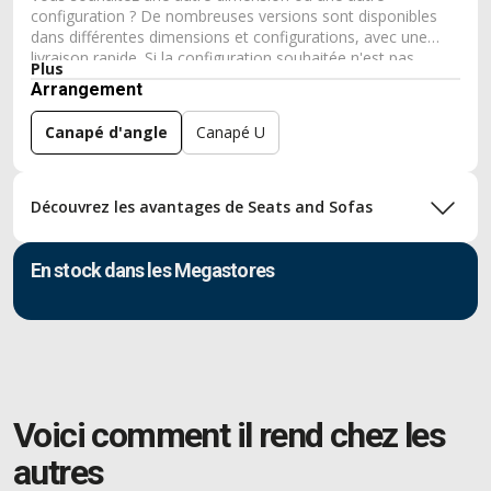
configuration ? De nombreuses versions sont disponibles
dans différentes dimensions et configurations, avec une
livraison rapide. Si la configuration souhaitée n'est pas
Plus
disponible, nous fabriquons également votre canapé
Arrangement
entièrement sur mesure. Vous obtenez ainsi un canapé
parfaitement adapté à votre intérieur, à vos envies et à
Canapé d'angle
Canapé U
votre confort.
Découvrez les avantages de Seats and Sofas
En stock dans les Megastores
Voici comment il rend chez les
autres