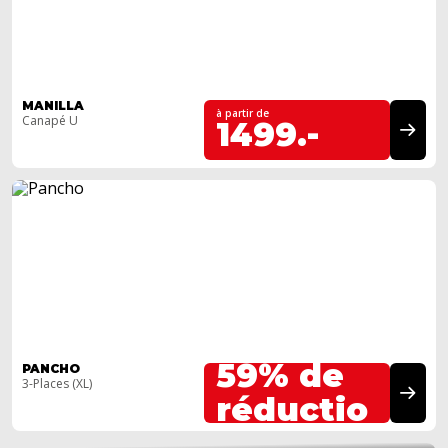
MANILLA
à partir de
Canapé U
1499.-
Jusqu'à
59% de
PANCHO
3-Places (XL)
TOUJOURS UN MEGASTORE PRÈS DE
réductio
CHEZ VOUS !
n