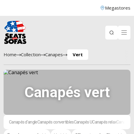
Megastores
Home
Collection
Canapes
Vert
Canapés vert
Canapés d'angle
Canapés convertibles
Canapés U
Canapés relax
Canapés d