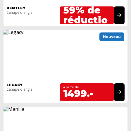
Jusqu'à
59% de
BENTLEY
Canapé d'angle
réductio
n
Nouveau
LEGACY
à partir de
Canapé d'angle
1499.-