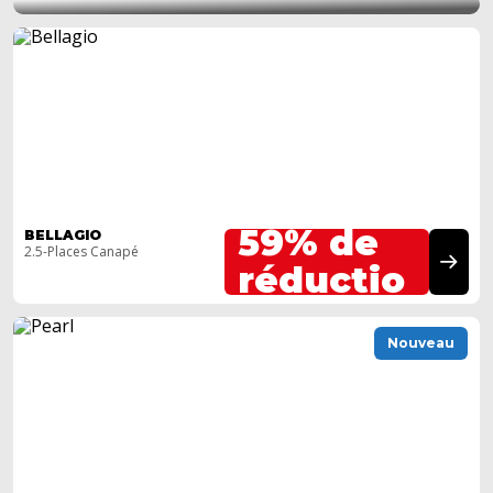
Jusqu'à
59% de
BELLAGIO
2.5-Places Canapé
réductio
n
Nouveau