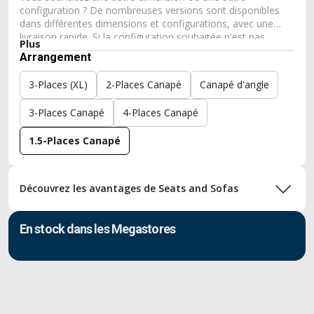
configuration ? De nombreuses versions sont disponibles
dans différentes dimensions et configurations, avec une
livraison rapide. Si la configuration souhaitée n'est pas
Plus
disponible, nous fabriquons également votre canapé
Arrangement
entièrement sur mesure. Vous obtenez ainsi un canapé
parfaitement adapté à votre intérieur, à vos envies et à
3-Places (XL)
2-Places Canapé
Canapé d'angle
votre confort.
3-Places Canapé
4-Places Canapé
1.5-Places Canapé
Découvrez les avantages de Seats and Sofas
En stock dans les Megastores