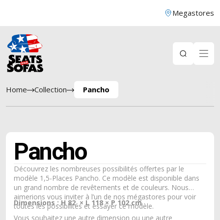
Megastores
Home
Collection
Pancho
Pancho
Découvrez les nombreuses possibilités offertes par le
modèle 1,5-Places Pancho. Ce modèle est disponible dans
un grand nombre de revêtements et de couleurs. Nous
aimerions vous inviter à l’un de nos mégastores pour voir
Dimensions : H 82 × L 118 × P 102 cm
toutes les possibilités et essayer ce modèle.
Vous souhaitez une autre dimension ou une autre