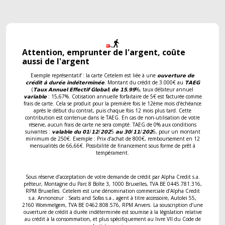
Attention, emprunter de l'argent, coûte
aussi de l'argent
Exemple représentatif : la carte Cetelem est liée à une 𝗼𝘂𝘃𝗲𝗿𝘁𝘂𝗿𝗲 𝗱𝗲
𝗰𝗿𝗲́𝗱𝗶𝘁 𝗮̀ 𝗱𝘂𝗿𝗲́𝗲 𝗶𝗻𝗱𝗲́𝘁𝗲𝗿𝗺𝗶𝗻𝗲́𝗲. Montant du crédit de 3.000€ au 𝗧𝗔𝗘𝗚
(𝗧𝗮𝘂𝘅 𝗔𝗻𝗻𝘂𝗲𝗹 𝗘𝗳𝗳𝗲𝗰𝘁𝗶𝗳 𝗚𝗹𝗼𝗯𝗮𝗹) 𝗱𝗲 𝟭𝟱,𝟵𝟵%, taux débiteur annuel
𝘃𝗮𝗿𝗶𝗮𝗯𝗹𝗲 : 15,67%. Cotisation annuelle forfaitaire de 5€ est facturée comme
frais de carte. Cela se produit pour la première fois le 12ème mois d’échéance
après le début du contrat, puis chaque fois 12 mois plus tard. Cette
contribution est contenue dans le TAEG. En cas de non-utilisation de votre
réserve, aucun frais de carte ne sera compté. TAEG de 0% aux conditions
suivantes : 𝘃𝗮𝗹𝗮𝗯𝗹𝗲 𝗱𝘂 𝟬𝟭/𝟭𝟮/𝟮𝟬𝟮5 𝗮𝘂 𝟯𝟬/𝟭𝟭/𝟮𝟬𝟮6, pour un montant
minimum de 250€. Exemple : Prix d’achat de 800€, remboursement en 12
mensualités de 66,66€. Possibilité de financement sous forme de prêt à
tempérament.
Sous réserve d’acceptation de votre demande de crédit par Alpha Credit s.a.
prêteur, Montagne du Parc 8 Boîte 3, 1000 Bruxelles, TVA BE 0445.781.316,
RPM Bruxelles. Cetelem est une dénomination commerciale d’Alpha Credit
s.a. Annonceur : Seats and Sofas s.a., agent à titre accessoire, Autolei 55,
2160 Wommelgem, TVA BE 0462.808.576, RPM Anvers. La souscription d’une
ouverture de crédit à durée indéterminée est soumise à la législation relative
au crédit à la consommation, et plus spécifiquement au livre VII du Code de