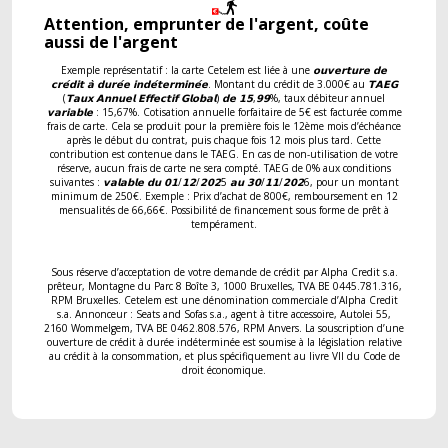
Attention, emprunter de l'argent, coûte
aussi de l'argent
Exemple représentatif : la carte Cetelem est liée à une 𝗼𝘂𝘃𝗲𝗿𝘁𝘂𝗿𝗲 𝗱𝗲
𝗰𝗿𝗲́𝗱𝗶𝘁 𝗮̀ 𝗱𝘂𝗿𝗲́𝗲 𝗶𝗻𝗱𝗲́𝘁𝗲𝗿𝗺𝗶𝗻𝗲́𝗲. Montant du crédit de 3.000€ au 𝗧𝗔𝗘𝗚
(𝗧𝗮𝘂𝘅 𝗔𝗻𝗻𝘂𝗲𝗹 𝗘𝗳𝗳𝗲𝗰𝘁𝗶𝗳 𝗚𝗹𝗼𝗯𝗮𝗹) 𝗱𝗲 𝟭𝟱,𝟵𝟵%, taux débiteur annuel
𝘃𝗮𝗿𝗶𝗮𝗯𝗹𝗲 : 15,67%. Cotisation annuelle forfaitaire de 5€ est facturée comme
frais de carte. Cela se produit pour la première fois le 12ème mois d’échéance
après le début du contrat, puis chaque fois 12 mois plus tard. Cette
contribution est contenue dans le TAEG. En cas de non-utilisation de votre
réserve, aucun frais de carte ne sera compté. TAEG de 0% aux conditions
suivantes : 𝘃𝗮𝗹𝗮𝗯𝗹𝗲 𝗱𝘂 𝟬𝟭/𝟭𝟮/𝟮𝟬𝟮5 𝗮𝘂 𝟯𝟬/𝟭𝟭/𝟮𝟬𝟮6, pour un montant
minimum de 250€. Exemple : Prix d’achat de 800€, remboursement en 12
mensualités de 66,66€. Possibilité de financement sous forme de prêt à
tempérament.
Sous réserve d’acceptation de votre demande de crédit par Alpha Credit s.a.
prêteur, Montagne du Parc 8 Boîte 3, 1000 Bruxelles, TVA BE 0445.781.316,
RPM Bruxelles. Cetelem est une dénomination commerciale d’Alpha Credit
s.a. Annonceur : Seats and Sofas s.a., agent à titre accessoire, Autolei 55,
2160 Wommelgem, TVA BE 0462.808.576, RPM Anvers. La souscription d’une
ouverture de crédit à durée indéterminée est soumise à la législation relative
au crédit à la consommation, et plus spécifiquement au livre VII du Code de
droit économique.