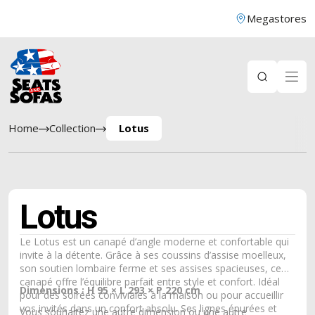
Megastores
Home
Collection
Lotus
Lotus
Le Lotus est un canapé d’angle moderne et confortable qui
invite à la détente. Grâce à ses coussins d’assise moelleux,
son soutien lombaire ferme et ses assises spacieuses, ce
canapé offre l’équilibre parfait entre style et confort. Idéal
Dimensions : H 95 × L 293 × P 220 cm
pour des soirées conviviales à la maison ou pour accueillir
vos invités dans un confort absolu. Ses lignes épurées et
Vous souhaitez une autre dimension ou une autre